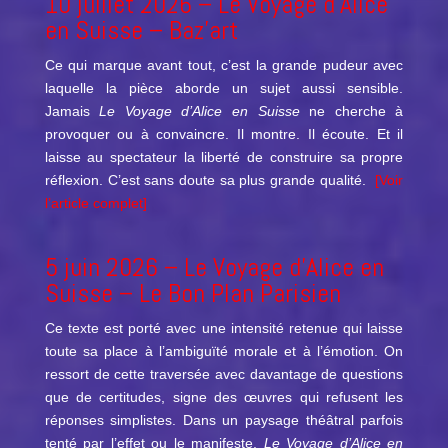
10 juillet 2026 –
Le Voyage d’Alice
en Suisse
– Baz’art
Ce qui marque avant tout, c’est la grande pudeur avec
laquelle la pièce aborde un sujet aussi sensible.
Jamais
Le Voyage d’Alice en Suisse
ne cherche à
provoquer ou à convaincre. Il montre. Il écoute. Et il
laisse au spectateur la liberté de construire sa propre
réflexion. C’est sans doute sa plus grande qualité.
[Voir
l’article complet]
5 juin 2026 –
Le Voyage d’Alice en
Suisse
– Le Bon Plan Parisien
Ce texte est porté avec une intensité retenue qui laisse
toute sa place à l’ambiguïté morale et à l’émotion. On
ressort de cette traversée avec davantage de questions
que de certitudes, signe des œuvres qui refusent les
réponses simplistes. Dans un paysage théâtral parfois
tenté par l’effet ou le manifeste,
Le Voyage d’Alice en