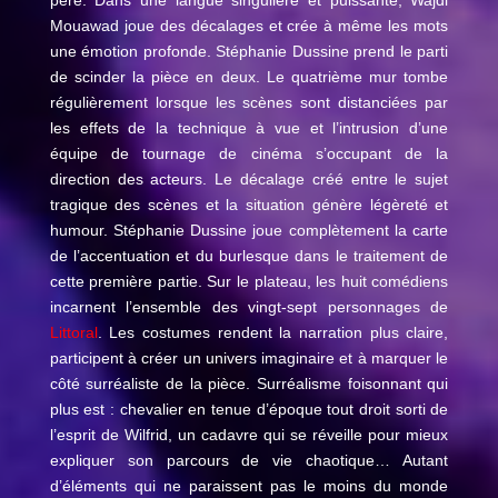
Mouawad joue des décalages et crée à même les mots
une émotion profonde. Stéphanie Dussine prend le parti
de scinder la pièce en deux. Le quatrième mur tombe
régulièrement lorsque les scènes sont distanciées par
les effets de la technique à vue et l’intrusion d’une
équipe de tournage de cinéma s’occupant de la
direction des acteurs. Le décalage créé entre le sujet
tragique des scènes et la situation génère légèreté et
humour. Stéphanie Dussine joue complètement la carte
de l’accentuation et du burlesque dans le traitement de
cette première partie. Sur le plateau, les huit comédiens
incarnent l’ensemble des vingt-sept personnages de
Littoral
. Les costumes rendent la narration plus claire,
participent à créer un univers imaginaire et à marquer le
côté surréaliste de la pièce. Surréalisme foisonnant qui
plus est : chevalier en tenue d’époque tout droit sorti de
l’esprit de Wilfrid, un cadavre qui se réveille pour mieux
expliquer son parcours de vie chaotique… Autant
d’éléments qui ne paraissent pas le moins du monde