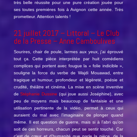
très belle réussite pour une pure création jouée pour
ses toutes premières fois à Avignon cette année. Très
prometteur. Attention talents !
21 juillet 2017 –
Littoral
– Le Club
de la Presse – Anne Camboulives
Sourires, chair de poule, larmes aux yeux, j’ai éprouvé
tout ça. Cette pièce interprétée par huit comédiens
complices qui portent avec fougue la « folie indicible »,
souligne la force du verbe de Wajdi Mouawad, entre
tragique et humour, profondeur et légèreté, poésie et
crudité, théâtre et cinéma. La mise en scène inventive
de
Stéphanie Dussine
(qui joue aussi Joséphine), avec
peu de moyens mais beaucoup de fantaisie et une
utilisation pertinente de la vidéo, permet à ceux qui
auraient du mal avec l’imaginaire de plonger quand
même. Il est question de guerre, mais si à l’abri qu’on
soit de ces horreurs, chacun peut se sentir touché. Car
c’est de cœur et d’humanité que parle la pièce, de la