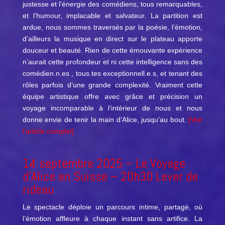
justesse et l’énergie des comédiens, tous remarquables,
et l’humour, implacable et salvateur. La partition est
ardue, nous sommes traversés par la poésie, l’émotion,
d’ailleurs la musique en direct sur le plateau apporte
douceur et beauté. Rien de cette émouvante expérience
n’aurait cette profondeur et ni cette intelligence sans des
comédien.n.es , tous.tes exceptionnell.e.s, et tenant des
rôles parfois d’une grande complexité. Vraiment cette
équipe artistique offre avec grâce et précision un
voyage incomparable à l’intérieur de nous et nous
donne envie de tenir la main d’Alice, jusqu’au bout.
[Voir
l’article complet]
14 septembre 2025 –
Le Voyage
d’Alice en Suisse
– 20h30 Lever de
rideau
Le spectacle déploie un parcours intime, partagé, où
l’émotion affleure à chaque instant sans artifice. La