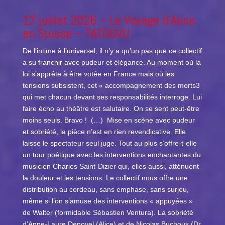
17 juillet 2026 –
Le Voyage d’Alice
en Suisse
– TATOUVU
De l’intime à l’universel, il n’y a qu’un pas que ce collectif
a su franchir avec pudeur et élégance. Au moment où la
loi s’apprête à être votée en France mais où les
tensions subsistent, cet « accompagnement des morts3
qui met chacun devant ses responsabilités interroge. Lui
faire écho au théâtre est salutaire. On se sent peut-être
moins seuls. Bravo ! (…) Mise en scène avec pudeur
et sobriété, la pièce n’est en rien revendicative. Elle
laisse le spectateur seul juge. Tout au plus s’offre-t-elle
un tour poétique avec les interventions enchantantes du
musicien Charles Saint-Dizier qui, elles aussi, atténuent
la douleur et les tensions. Le collectif nous offre une
distribution au cordeau, sans emphase, sans surjeu,
même si l’on s’amuse des interventions « appuyées »
de Walter (formidable Sébastien Ventura). La sobriété
d’Anne-Laure Denoyel (Alice) et de Nicolas Buchoux (Dr