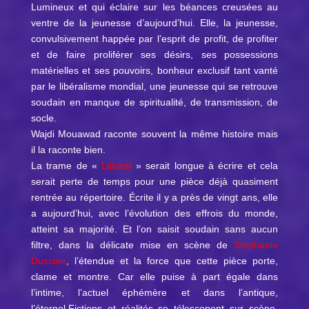
Lumineux et qui éclaire sur les béances creusées au
ventre de la jeunesse d’aujourd’hui. Elle, la jeunesse,
convulsivement happée par l’esprit de profit, de profiter
et de faire proliférer ses désirs, ses possessions
matérielles et ses pouvoirs, bonheur exclusif tant vanté
par le libéralisme mondial, une jeunesse qui se retrouve
soudain en manque de spiritualité, de transmission, de
socle.
Wajdi Mouawad raconte souvent la même histoire mais
il la raconte bien.
La trame de «
Littoral
» serait longue à écrire et cela
serait perte de temps pour une pièce déjà quasiment
rentrée au répertoire. Écrite il y a près de vingt ans, elle
a aujourd’hui, avec l’évolution des effrois du monde,
atteint sa majorité. Et l’on saisit soudain sans aucun
filtre, dans la délicate mise en scène de
Stéphanie
Dussine
, l’étendue et la force que cette pièce porte,
clame et montre. Car elle puise à part égale dans
l’intime, l’actuel éphémère et dans l’antique,
l’éternel.Fictions et réalités se télescopent sur scène.