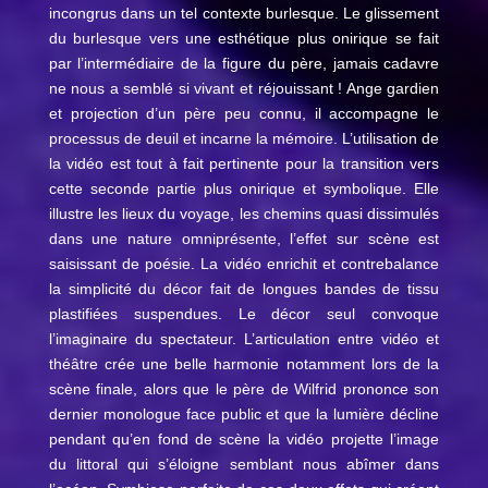
incongrus dans un tel contexte burlesque. Le glissement
du burlesque vers une esthétique plus onirique se fait
par l’intermédiaire de la figure du père, jamais cadavre
ne nous a semblé si vivant et réjouissant ! Ange gardien
et projection d’un père peu connu, il accompagne le
processus de deuil et incarne la mémoire. L’utilisation de
la vidéo est tout à fait pertinente pour la transition vers
cette seconde partie plus onirique et symbolique. Elle
illustre les lieux du voyage, les chemins quasi dissimulés
dans une nature omniprésente, l’effet sur scène est
saisissant de poésie. La vidéo enrichit et contrebalance
la simplicité du décor fait de longues bandes de tissu
plastifiées suspendues. Le décor seul convoque
l’imaginaire du spectateur. L’articulation entre vidéo et
théâtre crée une belle harmonie notamment lors de la
scène finale, alors que le père de Wilfrid prononce son
dernier monologue face public et que la lumière décline
pendant qu’en fond de scène la vidéo projette l’image
du littoral qui s’éloigne semblant nous abîmer dans