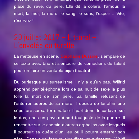
place du rêve, du père. Elle dit la colère, l’amour, la
mort, la mer, la mère, le sang, le sens, l’espoir… Vite,
réservez !
20 juillet 2017 –
Littoral
–
L’envolée culturelle
La metteuse en scène,
Stéphanie Dussine
, s’empare de
ce texte avec brio et s’entoure de comédiens de talent
pour en faire un véritable bijou théâtral.
Du burlesque au surréalisme il n’y a qu’un pas. Wilfrid
apprend par téléphone lors de sa nuit de sexe la plus
folle la mort de son père. Sa famille refusant de
l’enterrer auprès de sa mère, il décide de lui offrir une
sépulture sur sa terre natale. Il part donc, le cadavre sur
le dos, dans un pays qui sort tout juste de la guerre. Il
rencontre sur le chemin d’autres orphelins avec lesquels
il poursuit sa quête d’un lieu où il pourra enterrer son
père. Dans une langue singulière et puissante, Wajdi