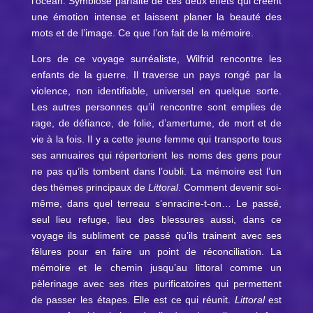
l’océan. Symbiose parfaite de ces deux effets qui créent
une émotion intense et laissent planer la beauté des
mots et de l’image. Ce que l’on fait de la mémoire.
Lors de ce voyage surréaliste, Wilfrid rencontre les
enfants de la guerre. Il traverse un pays rongé par la
violence, non identifiable, universel en quelque sorte.
Les autres personnes qu’il rencontre sont emplies de
rage, de défiance, de folie, d’amertume, de mort et de
vie à la fois. Il y a cette jeune femme qui transporte tous
ses annuaires qui répertorient les noms des gens pour
ne pas qu’ils tombent dans l’oubli. La mémoire est l’un
des thèmes principaux de
Littoral
. Comment devenir soi-
même, dans quel terreau s’enracine-t-on… Le passé,
seul lieu refuge, lieu des blessures aussi, dans ce
voyage ils subliment ce passé qu’ils trainent avec ses
fêlures pour en faire un point de réconciliation. La
mémoire et le chemin jusqu’au littoral comme un
pèlerinage avec ses rites purificatoires qui permettent
de passer les étapes. Elle est ce qui réunit.
Littoral
est